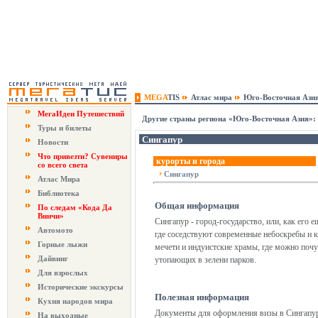
MEGA
TIS
Атлас мира
Юго-Восточная Ази
МегаИдеи Путешествий
Другие страны региона «Юго-Восточная Азия»:
Туры и билеты
Сингапур
Новости
Что привезти? Сувениры
курорты и города
со всего света
Сингапур
Атлас Мира
Библиотека
Общая информация
По следам «Кода Да
Винчи»
Сингапур - город-государство, или, как его 
Автомото
где соседствуют современные небоскребы и 
Горные лыжи
мечети и индуистские храмы, где можно почу
Дайвинг
утопающих в зелени парков.
Для взрослых
Исторические экскурсы
Полезная информация
Кухня народов мира
Документы для оформления визы в Сингапур:
На выходные