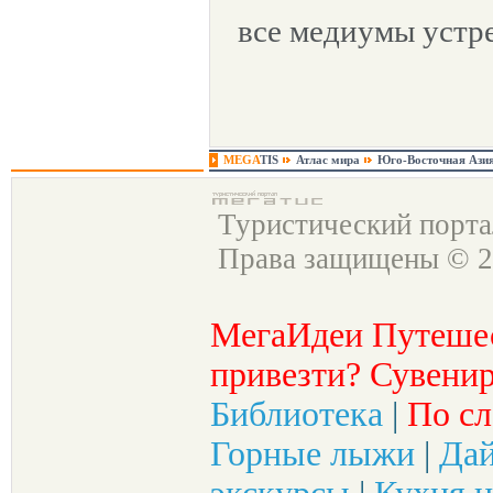
все медиумы устр
MEGA
TIS
Атлас мира
Юго-Восточная Ази
Туристический порт
Права защищены © 2
МегаИдеи Путеше
привезти? Сувенир
Библиотека
|
По сл
Горные лыжи
|
Да