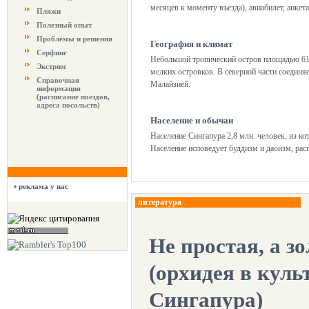
месяцев к моменту въезда), авиабилет, анкета,
Пляжи
Полезный опыт
Проблемы и решения
География и климат
Серфинг
Небольшой тропический остров площадью 617
Экстрим
мелких островков. В северной части соединя
Справочная
Малайзией.
информация
(расписание поездов,
адреса посольств)
Население и обычаи
Население Сингапура 2,8 млн. человек, из к
Население исповедует буддизм и даоизм, рас
реклама у нас
литература
Не простая, а з
(орхидея в куль
Сингапура)